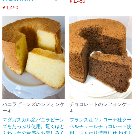
¥ 1,450
¥ 1,450
バニラビーンズのシフォンケ
チョコレートのシフォンケー
ーキ
キ
マダガスカル産バニラビーン
フランス産ヴァローナ社クー
ズをたっぷり使用。驚くほど
ベルチュールチョコレート使
ふわふわの食感をお楽しみく
用。ふんわり濃厚に仕上げま